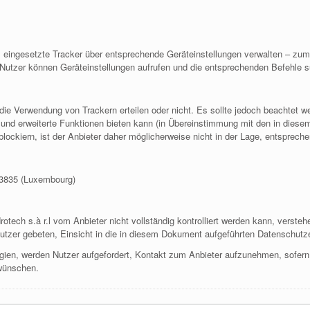
eingesetzte Tracker über entsprechende Geräteinstellungen verwalten – zum 
 (Nutzer können Geräteinstellungen aufrufen und die entsprechenden Befehle 
r die Verwendung von Trackern erteilen oder nicht. Es sollte jedoch beachtet w
g und erweiterte Funktionen bieten kann (in Übereinstimmung mit den in die
lockiern, ist der Anbieter daher möglicherweise nicht in der Lage, entspreche
e 3835 (Luxembourg)
rotech s.à r.l vom Anbieter nicht vollständig kontrolliert werden kann, verste
 Nutzer gebeten, Einsicht in die in diesem Dokument aufgeführten Datenschutze
gien, werden Nutzer aufgefordert, Kontakt zum Anbieter aufzunehmen, sofern
 wünschen.