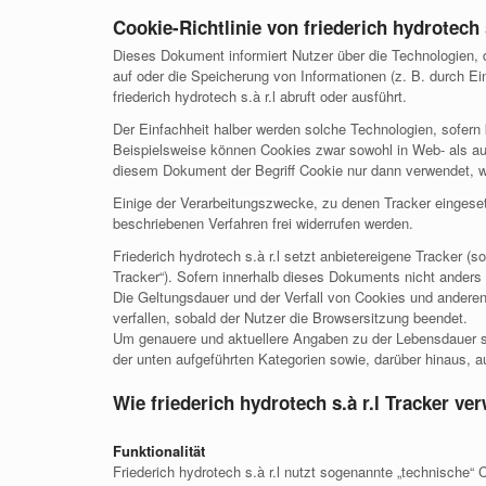
Cookie-Richtlinie von friederich hydrotech s
Dieses Dokument informiert Nutzer über die Technologien, d
auf oder die Speicherung von Informationen (z. B. durch E
friederich hydrotech s.à r.l abruft oder ausführt.
Der Einfachheit halber werden solche Technologien, sofern k
Beispielsweise können Cookies zwar sowohl in Web- als au
diesem Dokument der Begriff Cookie nur dann verwendet, we
Einige der Verarbeitungszwecke, zu denen Tracker eingesetz
beschriebenen Verfahren frei widerrufen werden.
Friederich hydrotech s.à r.l setzt anbietereigene Tracker (
Tracker“). Sofern innerhalb dieses Dokuments nicht anders 
Die Geltungsdauer und der Verfall von Cookies und anderen
verfallen, sobald der Nutzer die Browsersitzung beendet.
Um genauere und aktuellere Angaben zu der Lebensdauer sow
der unten aufgeführten Kategorien sowie, darüber hinaus, 
Wie friederich hydrotech s.à r.l Tracker ve
Funktionalität
Friederich hydrotech s.à r.l nutzt sogenannte „technische“