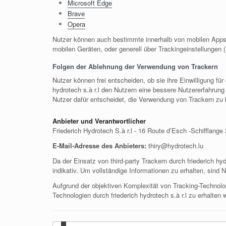
Microsoft Edge
Brave
Opera
Nutzer können auch bestimmte innerhalb von mobilen Apps 
mobilen Geräten, oder generell über Trackingeinstellungen
Folgen der Ablehnung der Verwendung von Trackern
Nutzer können frei entscheiden, ob sie ihre Einwilligung fü
hydrotech s.à r.l den Nutzern eine bessere Nutzererfahrun
Nutzer dafür entscheidet, die Verwendung von Trackern zu b
Anbieter und Verantwortlicher
Friederich Hydrotech S.à r.l - 16 Route d’Esch -Schifflang
E-Mail-Adresse des Anbieters:
thiry@hydrotech.lu
Da der Einsatz von third-party Trackern durch friederich hyd
indikativ. Um vollständige Informationen zu erhalten, sind
Aufgrund der objektiven Komplexität von Tracking-Technolo
Technologien durch friederich hydrotech s.à r.l zu erhalten