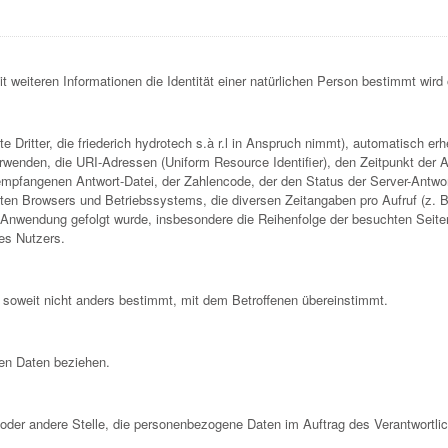
mit weiteren Informationen die Identität einer natürlichen Person bestimmt wir
nste Dritter, die friederich hydrotech s.à r.l in Anspruch nimmt), automatisch 
erwenden, die URI-Adressen (Uniform Resource Identifier), den Zeitpunkt der 
pfangenen Antwort-Datei, der Zahlencode, der den Status der Server-Antwort 
en Browsers und Betriebssystems, die diversen Zeitangaben pro Aufruf (z. B.
Anwendung gefolgt wurde, insbesondere die Reihenfolge der besuchten Seiten
es Nutzers.
e, soweit nicht anders bestimmt, mit dem Betroffenen übereinstimmt.
nen Daten beziehen.
g oder andere Stelle, die personenbezogene Daten im Auftrag des Verantwortlic