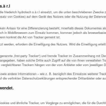
.à r.l
ie friederich hydrotech s.à r.l einsetzt, um die unten beschriebenen Zwecke 
insatz von Cookies) auf dem Gerät des Nutzers oder die Nutzung der Datenve
ein Anlass für eine Differenzierung besteht, innerhalb dieses Dokumentes als 
ch in Mobilbrowsern zum Einsatz kommen, kommen jedoch als browserbasierte
nn konkret die Art von Tracker gemeint ist.
t werden, erfordern die Einwilligung des Nutzers. Wird die Einwilligung erte
sogenannte „first-party Tracker“) und fremde Tracker im Zusammenhang mit Dien
angegeben, haben solche Dritte auch Zugriff auf die von ihnen verwalteten Tr
 vergleichbaren Trackern hängen von der vom Anbieter oder vom jeweiligen Dr
ie andere Informationen – wie z. B. bezüglich des Einsatzes weiterer Track
auf die verlinkten Datenschutzerklärungen entsprechender Drittanbieter oder 
rwendet.
 Cookies und ähnliche Tracker, um Vorgänge zu ermöglichen, die für die Durch