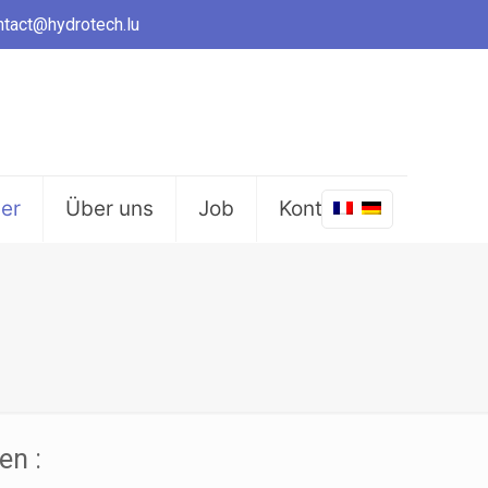
ntact@hydrotech.lu
er
Über uns
Job
Kontakt
en :